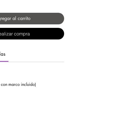
regar al carrito
ealizar compra
das
con marco incluido)