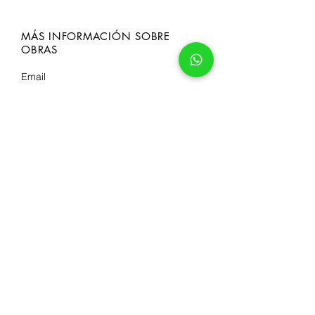
21 x 18 x 30 cm
MÁS INFORMACIÓN SOBRE
OBRAS
ENVIAR
SÍGUENOS
DIRECCIÓN
Av. Arco Sur #72, Plaza Arco Sur, Nuevo