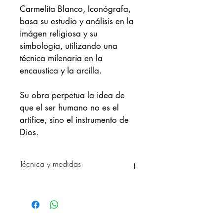
Carmelita Blanco, Iconógrafa, 
basa su estudio y análisis en la 
imágen religiosa y su 
simbología, utilizando una 
técnica milenaria en la 
encaustica y la arcilla. 
Su obra perpetua la idea de 
que el ser humano no es el 
artifice, sino el instrumento de 
Dios. 
Técnica y medidas
"La mano de Dios en la mano del 
hombre"
Encausto y arcilla sobre madera
2020