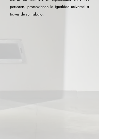
personas, promoviendo la igualdad universal a
través de su trabajo.