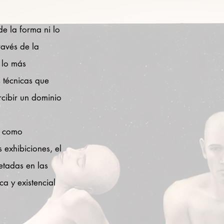
de la forma ni lo
ravés de la
 lo más
s técnicas que
rcibir un dominio
s como
 exhibiciones, el
etadas en las
a y existencial