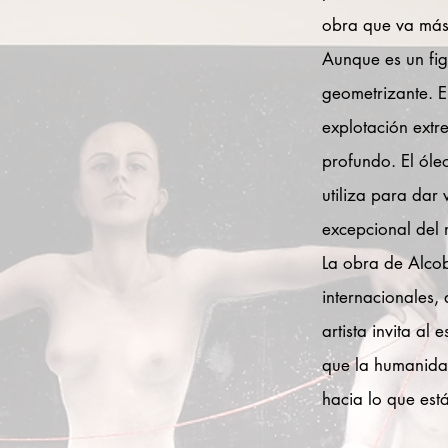
obra que va más 
Aunque es un figu
geometrizante. En
explotación ext
profundo. El óle
utiliza para dar
excepcional del 
La obra de Alcob
internacionales,
artista invita a
que la humanidad
hacia lo que está