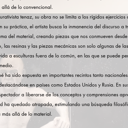
allá de lo convencional.
rativista tenaz, su obra no se limita a los rígidos ejercicios 
 su práctica, el artista busca la inmanencia del discurso a t
rema del material, creando piezas que nos conmueven desde
o, las resinas y las piezas mecánicas son solo algunas de la
 vida a esculturas fuera de lo común, en las que se puede pe
medio.
é ha sido expuesta en importantes recintos tanto nacionale
 destacándose en países como Estados Unidos y Rusia. En sus
l espectador a liberarse de los conceptos y comprensiones apr
 ha quedado atrapada, estimulando una búsqueda filosófic
 más allá de lo material.